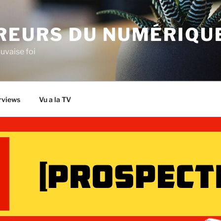
IREURS DU NUMÉRIQU
uvaise foi
rviews
Vu a la TV