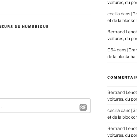
voitures, du por
cecilia
dans
[G
et de la blockch
REURS DU NUMÉRIQUE
Bertrand Lenot
voitures, du por
C64
dans
[Gran
de la blockchain
COMMENTAIR
Bertrand Lenot
voitures, du por
cecilia
dans
[G
et de la blockch
Bertrand Lenot
voitures, du por