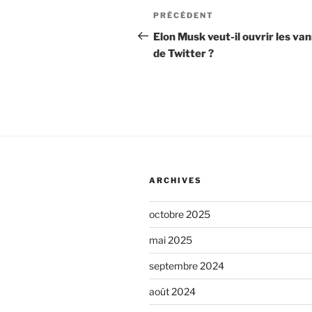
s
n
Navigation
Article
PRÉCÉDENT
t
e
de
précédent
Elon Musk veut-il ouvrir les va
a
r
de Twitter ?
i
l’article
u
r
n
e
*
c
o
m
m
ARCHIVES
e
n
octobre 2025
t
mai 2025
a
septembre 2024
i
août 2024
r