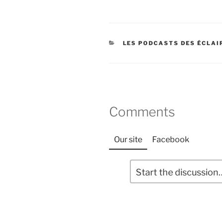
CATÉGORIES
LES PODCASTS DES ÉCLAI
Comments
Our site
Facebook
L
C
o
a
m
i
m
s
e