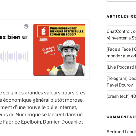
:
ARTICLES R
ChatControl : 
réinventer la St
[Face à Face ] 
monde : aux ori
[Live Podcast] 
[Telegram] Décr
Pavel Dourov
de certaines grandes valeurs boursières
[crash tech] 4
e économique général plutôt morose,
tement d’une nouvelle bulle Internet,
reurs du Numérique se lancent dans un
COMMENTAIR
ec Fabrice Epelboin, Damien Douani et
Bertrand Lenot