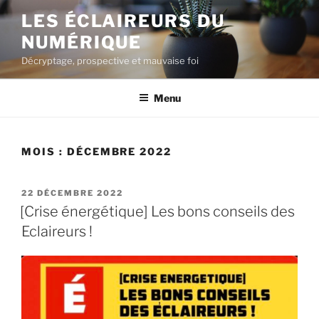
Aller
LES ÉCLAIREURS DU
au
NUMÉRIQUE
contenu
principal
Décryptage, prospective et mauvaise foi
Menu
MOIS :
DÉCEMBRE 2022
PUBLIÉ
22 DÉCEMBRE 2022
LE
[Crise énergétique] Les bons conseils des
Eclaireurs !