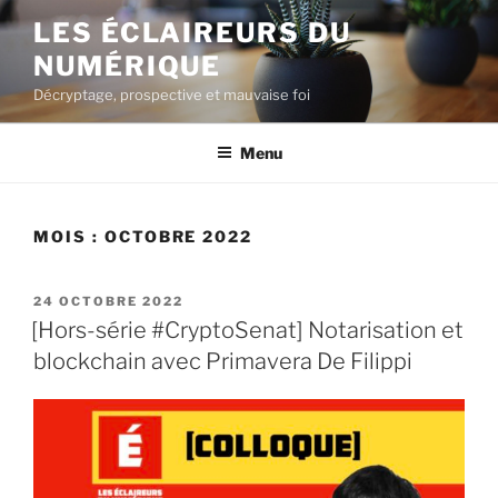
Aller
LES ÉCLAIREURS DU
au
NUMÉRIQUE
contenu
principal
Décryptage, prospective et mauvaise foi
Menu
MOIS :
OCTOBRE 2022
PUBLIÉ
24 OCTOBRE 2022
LE
[Hors-série #CryptoSenat] Notarisation et
blockchain avec Primavera De Filippi