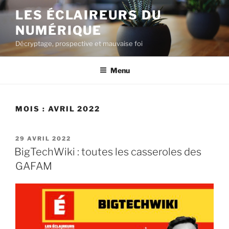
Aller
LES ÉCLAIREURS DU
au
NUMÉRIQUE
contenu
principal
Décryptage, prospective et mauvaise foi
Menu
MOIS :
AVRIL 2022
PUBLIÉ
29 AVRIL 2022
LE
BigTechWiki : toutes les casseroles des
GAFAM