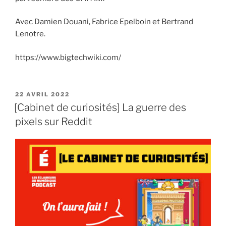
Avec Damien Douani, Fabrice Epelboin et Bertrand
Lenotre.
https://www.bigtechwiki.com/
PUBLIÉ
22 AVRIL 2022
LE
[Cabinet de curiosités] La guerre des
pixels sur Reddit