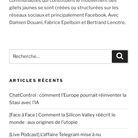
communautés qui constituent le mouvement des
gilets jaunes se sont créées ou structurées sur les
réseaux sociaux et principalement Facebook. Avec
Damien Douani, Fabrice Epelboin et Bertrand Lenotre.
Recherche
Recher
pour
:
ARTICLES RÉCENTS
ChatControl : comment l’Europe pourrait réinventer la
Stasi avec l’IA
[Face à Face ] Comment la Silicon Valley réécrit le
monde : aux origines de l’utopie
[Live Podcast] L’affaire Telegram mise à nu