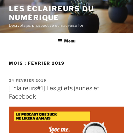
Aller
LES ÉCLAIREURS DU
au
NUMÉRIQUE
contenu
principal
Décryptage, prospective et mauvaise foi
Menu
MOIS :
FÉVRIER 2019
PUBLIÉ
24 FÉVRIER 2019
LE
[Eclaireurs#1] Les gilets jaunes et
Facebook