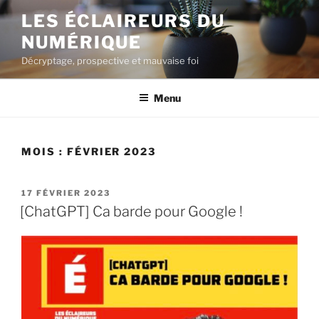
Aller
LES ÉCLAIREURS DU
au
NUMÉRIQUE
contenu
principal
Décryptage, prospective et mauvaise foi
Menu
MOIS :
FÉVRIER 2023
PUBLIÉ
17 FÉVRIER 2023
LE
[ChatGPT] Ca barde pour Google !