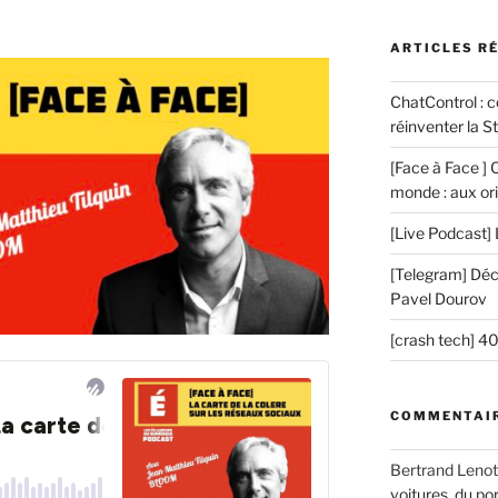
ARTICLES R
ChatControl : 
réinventer la St
[Face à Face ] 
monde : aux ori
[Live Podcast] 
[Telegram] Décr
Pavel Dourov
[crash tech] 4
COMMENTAIR
Bertrand Lenot
voitures, du por