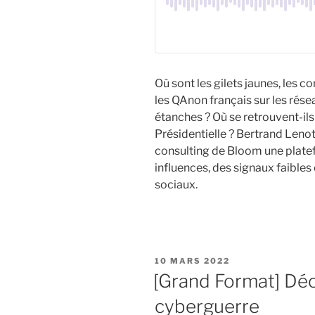
Où sont les gilets jaunes, les co
les QAnon français sur les rése
étanches ? Où se retrouvent-ils 
Présidentielle ? Bertrand Lenot
consulting de Bloom une platef
influences, des signaux faible
sociaux.
PUBLIÉ
10 MARS 2022
LE
[Grand Format] Déc
cyberguerre