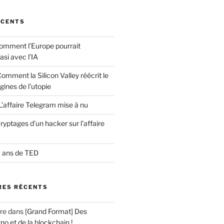
ÉCENTS
comment l’Europe pourrait
asi avec l’IA
Comment la Silicon Valley réécrit le
gines de l’utopie
L’affaire Telegram mise à nu
yptages d’un hacker sur l’affaire
0 ans de TED
ES RÉCENTS
re
dans
[Grand Format] Des
no et de la blockchain !