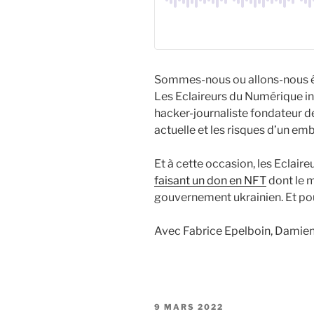
Sommes-nous ou allons-nous ê
Les Eclaireurs du Numérique i
hacker-journaliste fondateur 
actuelle et les risques d’un e
Et à cette occasion, les Eclair
faisant un don en NFT
dont le m
gouvernement ukrainien. Et pou
Avec Fabrice Epelboin, Damien
PUBLIÉ
9 MARS 2022