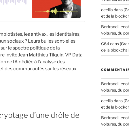
cecilia
dans
[G
et de la blockch
Bertrand Lenot
voitures, du por
mplotistes, les antivax, les identitaires,
aux sociaux ? Leurs bulles sont-elles
C64
dans
[Gran
sur le spectre politique de la
de la blockchain
re invite Jean Matthieu Tilquin, VP Data
orme IA dédiée à l’analyse des
s et des communautés sur les réseaux
COMMENTAIR
Bertrand Lenot
voitures, du por
cecilia
dans
[G
et de la blockch
ryptage d’une drôle de
Bertrand Lenot
voitures, du por