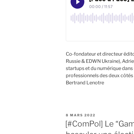
Co-fondateur et directeur édi
Russie & EDWN Ukraine), Adrien
startups et du numérique dans c
professionnels des deux côtés e
Bertrand Lenotre
PUBLIÉ
8 MARS 2022
LE
[#ComPol] Le “Game