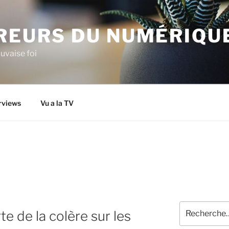
IREURS DU NUMÉRIQU
uvaise foi
rviews
Vu a la TV
Recherche
te de la colère sur les
pour
: