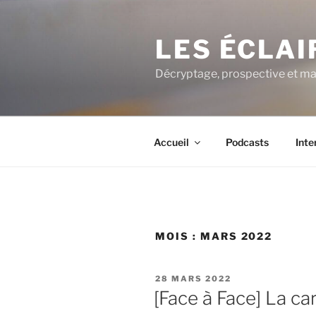
Aller
au
LES ÉCLA
contenu
principal
Décryptage, prospective et ma
Accueil
Podcasts
Inte
MOIS :
MARS 2022
PUBLIÉ
28 MARS 2022
LE
[Face à Face] La car