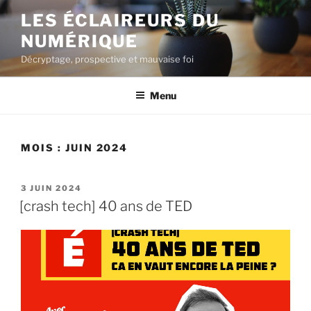
Aller
LES ÉCLAIREURS DU
au
NUMÉRIQUE
contenu
principal
Décryptage, prospective et mauvaise foi
Menu
MOIS :
JUIN 2024
PUBLIÉ
3 JUIN 2024
LE
[crash tech] 40 ans de TED