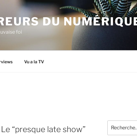
IREURS DU NUMÉRIQU
uvaise foi
rviews
Vu a la TV
Recherche
] Le “presque late show”
pour
: