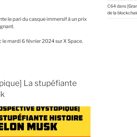
C64
dans
[Gran
de la blockchain
te le pari du casque immersif à un prix
agnant.
ic le mardi 6 février 2024 sur X Space.
pique] La stupéfiante
sk