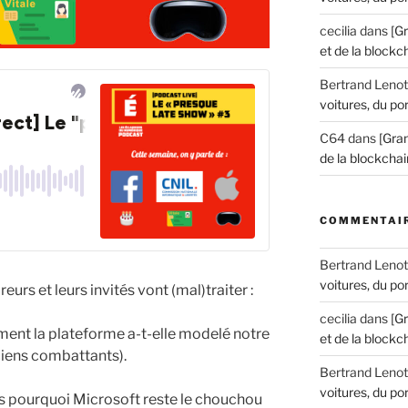
cecilia
dans
[G
et de la blockch
Bertrand Lenot
voitures, du por
C64
dans
[Gran
de la blockchain
COMMENTAIR
Bertrand Lenot
voitures, du por
eurs et leurs invités vont (mal)traiter :
cecilia
dans
[G
ent la plateforme a-t-elle modelé notre
et de la blockch
ciens combattants).
Bertrand Lenot
voitures, du por
is pourquoi Microsoft reste le chouchou