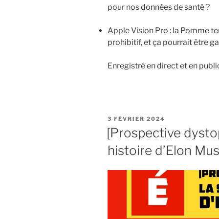
pour nos données de santé ?
Apple Vision Pro : la Pomme ten
prohibitif, et ça pourrait être g
Enregistré en direct et en publ
PUBLIÉ
3 FÉVRIER 2024
LE
[Prospective dysto
histoire d’Elon Mu