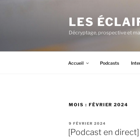
Aller
au
LES ÉCLA
contenu
principal
Décryptage, prospective et ma
Accueil
Podcasts
Inte
MOIS :
FÉVRIER 2024
PUBLIÉ
9 FÉVRIER 2024
LE
[Podcast en direct