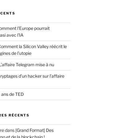
ÉCENTS
comment l’Europe pourrait
asi avec l’IA
Comment la Silicon Valley réécrit le
gines de l’utopie
L’affaire Telegram mise à nu
yptages d’un hacker sur l’affaire
0 ans de TED
ES RÉCENTS
re
dans
[Grand Format] Des
no et de la blockchain !