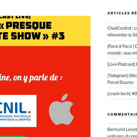
ARTICLES R
ChatControl : 
réinventer la St
[Face à Face ] 
monde : aux ori
[Live Podcast] 
[Telegram] Décr
Pavel Dourov
[crash tech] 4
COMMENTAIR
Bertrand Lenot
voitures, du por