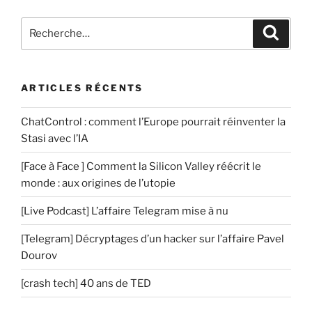
e
Recherche
n
Recher
pour
t
:
a
i
ARTICLES RÉCENTS
r
e
ChatControl : comment l’Europe pourrait réinventer la
Stasi avec l’IA
[Face à Face ] Comment la Silicon Valley réécrit le
monde : aux origines de l’utopie
[Live Podcast] L’affaire Telegram mise à nu
[Telegram] Décryptages d’un hacker sur l’affaire Pavel
Dourov
[crash tech] 40 ans de TED