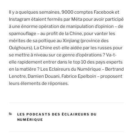
Il y a quelques semaines, 9000 comptes Facebook et
Instagram étaient fermés par Méta pour avoir participé
à une énorme opération de manipulation d’opinion – de
spamouflage – au profit de la Chine, pour vanter les
mérites de sa poltique au Xinjiang (province des
Ouïghours). La Chine est-elle aidée par les russes pour
se mettre à niveau sur ce genre d’opérations ? Va-t-
elle rapidement entrer dans le top 10 des pays experts
en la matière ? Les Eclaireurs du Numérique – Bertrand
Lenotre, Damien Douani, Fabrice Epelboin – proposent
leurs élements de réponses.
CATÉGORIES
LES PODCASTS DES ÉCLAIREURS DU
NUMÉRIQUE