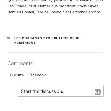
Quels contenus attendre, qui tirera son épingle du jeu ?
Les Eclaireurs du Numérique montrent la voix ! Avec
Damien Douani, Fabrice Epelboin et Bertrand Lenotre.
CATÉGORIES
LES PODCASTS DES ÉCLAIREURS DU
NUMÉRIQUE
Comments
Our site
Facebook
L
C
a
o
m
i
m
s