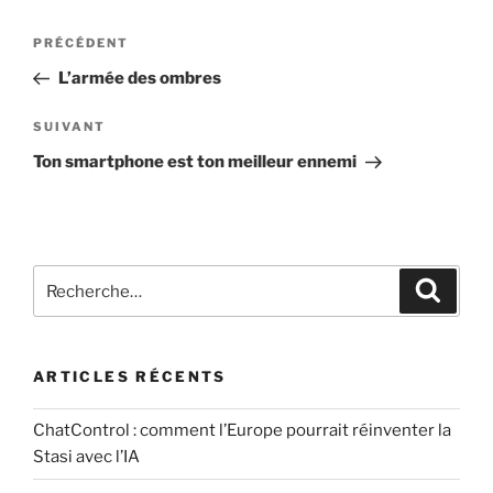
e
s
Navigation
n
e
Article
PRÉCÉDENT
t
de
r
précédent
L’armée des ombres
a
u
l’article
i
n
Article
SUIVANT
r
c
suivant
Ton smartphone est ton meilleur ennemi
e
o
*
m
m
e
Recherche
n
Recher
pour
t
:
a
i
ARTICLES RÉCENTS
r
e
ChatControl : comment l’Europe pourrait réinventer la
Stasi avec l’IA