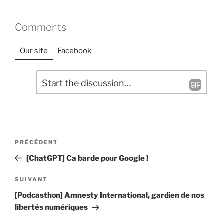
Comments
Our site
Facebook
L
C
a
o
m
i
m
s
e
s
Navigation
n
e
Article
PRÉCÉDENT
t
de
r
précédent
[ChatGPT] Ca barde pour Google !
a
u
l’article
i
n
Article
SUIVANT
r
c
suivant
[Podcasthon] Amnesty International, gardien de nos
e
o
libertés numériques
*
m