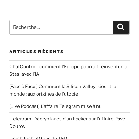
m
e
n
Recherche
t
Recher
pour
a
:
i
r
ARTICLES RÉCENTS
e
ChatControl : comment l’Europe pourrait réinventer la
Stasi avec l’IA
[Face à Face ] Comment la Silicon Valley réécrit le
monde : aux origines de l’utopie
[Live Podcast] L’affaire Telegram mise à nu
[Telegram] Décryptages d’un hacker sur l’affaire Pavel
Dourov
[crash tech] 40 ans de TED