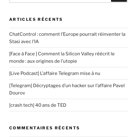
t
:
a
i
ARTICLES RÉCENTS
r
e
ChatControl : comment l’Europe pourrait réinventer la
Stasi avec l’IA
[Face à Face ] Comment la Silicon Valley réécrit le
monde : aux origines de l’utopie
[Live Podcast] L’affaire Telegram mise à nu
[Telegram] Décryptages d’un hacker sur l’affaire Pavel
Dourov
[crash tech] 40 ans de TED
COMMENTAIRES RÉCENTS