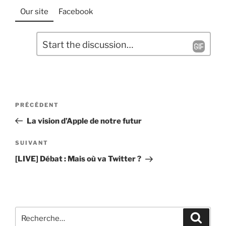
Our site
Facebook
L
C
a
o
m
i
m
s
e
s
Navigation
n
e
Article
PRÉCÉDENT
t
de
r
précédent
La vision d’Apple de notre futur
a
u
l’article
i
n
Article
SUIVANT
r
c
suivant
[LIVE] Débat : Mais où va Twitter ?
e
o
*
m
m
e
Recherche
n
Recher
pour