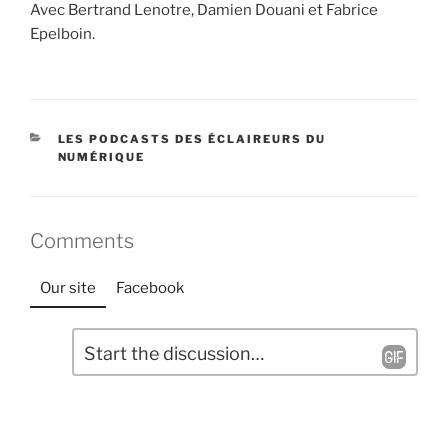
Avec Bertrand Lenotre, Damien Douani et Fabrice
Epelboin.
CATÉGORIES
LES PODCASTS DES ÉCLAIREURS DU
NUMÉRIQUE
Comments
Our site
Facebook
L
C
a
o
m
i
m
s
e
s