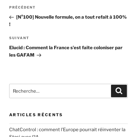
Navigation
n
e
Article
PRÉCÉDENT
t
de
r
précédent
[N°100] Nouvelle formule, on a tout refait à 100%
a
u
l’article
!
i
n
r
c
Article
SUIVANT
e
o
suivant
Elucid : Comment la France s’est faite coloniser par
*
m
les GAFAM
m
e
n
t
Recherche
a
Recher
pour
i
:
r
e
ARTICLES RÉCENTS
ChatControl : comment l’Europe pourrait réinventer la