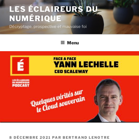
Aller
LES ÉCLAIREURS DU
au
NUMÉRIQUE
contenu
principal
Décryptage, prospective et mauvaise foi
Menu
PUBLIÉ
8 DÉCEMBRE 2021
PAR
BERTRAND LENOTRE