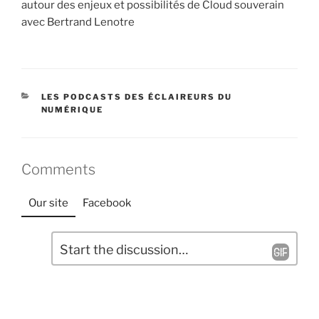
autour des enjeux et possibilités de Cloud souverain
avec Bertrand Lenotre
CATÉGORIES
LES PODCASTS DES ÉCLAIREURS DU
NUMÉRIQUE
Comments
Our site
Facebook
L
C
a
o
m
i
m
s
e
s