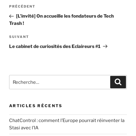
Navigation
n
e
Article
PRÉCÉDENT
t
de
r
précédent
[L’invité] On accueille les fondateurs de Tech
a
u
l’article
Trash !
i
n
r
c
Article
SUIVANT
e
o
suivant
Le cabinet de curiosités des Eclaireurs #1
*
m
m
e
n
Recherche
t
Recher
pour
a
:
i
r
ARTICLES RÉCENTS
e
ChatControl : comment l’Europe pourrait réinventer la
Stasi avec l’IA