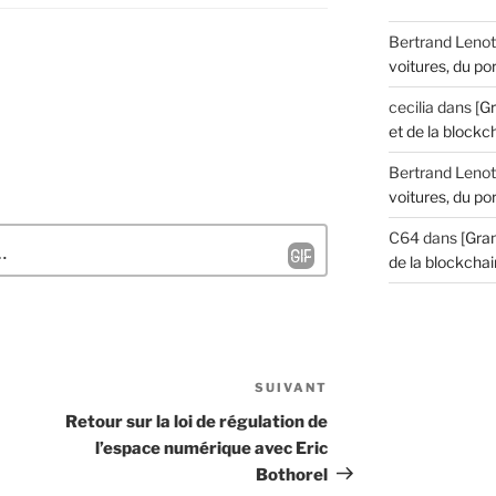
Bertrand Lenot
voitures, du por
cecilia
dans
[G
et de la blockch
Bertrand Lenot
voitures, du por
C64
dans
[Gran
de la blockchain
SUIVANT
Article
suivant
Retour sur la loi de régulation de
l’espace numérique avec Eric
Bothorel