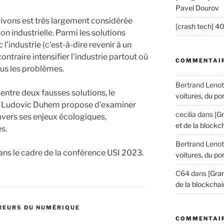
Pavel Dourov
ivons est très largement considérée
[crash tech] 4
on industrielle. Parmi les solutions
 l’industrie (c’est-à-dire revenir à un
ontraire intensifier l’industrie partout où
COMMENTAIR
ous les problèmes.
Bertrand Lenot
 entre deux fausses solutions, le
voitures, du por
ien Ludovic Duhem propose d’examiner
cecilia
dans
[G
ravers ses enjeux écologiques,
et de la blockch
s.
Bertrand Lenot
ns le cadre de la conférence USI 2023.
voitures, du por
C64
dans
[Gran
de la blockchain
REURS DU NUMÉRIQUE
COMMENTAIR