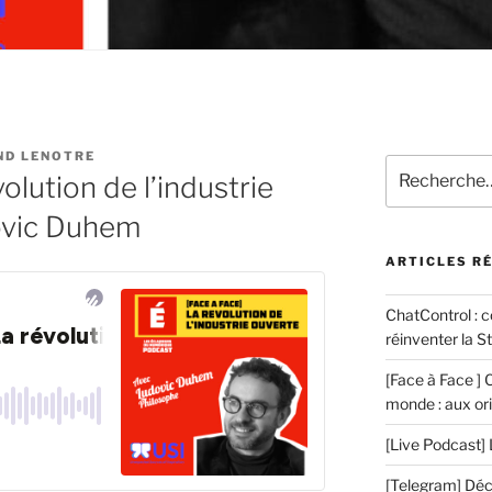
ND LENOTRE
Recherche
olution de l’industrie
pour
:
ovic Duhem
ARTICLES R
ChatControl : 
réinventer la St
[Face à Face ] 
monde : aux ori
[Live Podcast] 
[Telegram] Décr