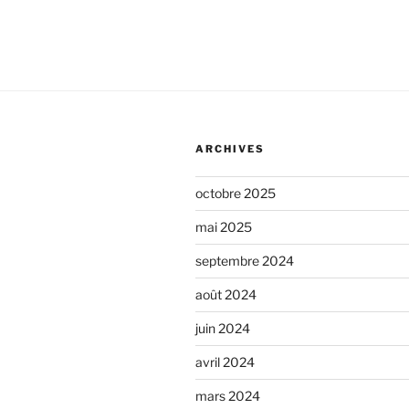
n
e
*
c
o
m
m
e
ARCHIVES
n
octobre 2025
t
a
mai 2025
i
septembre 2024
r
août 2024
e
juin 2024
avril 2024
mars 2024