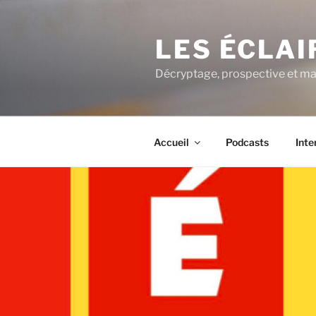
Aller
au
LES ÉCLA
contenu
principal
Décryptage, prospective et ma
Accueil
Podcasts
Inte