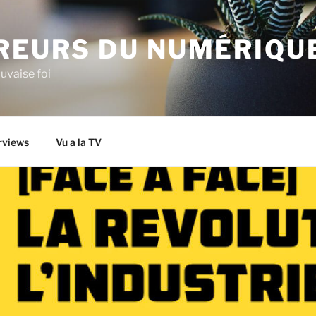
IREURS DU NUMÉRIQU
uvaise foi
rviews
Vu a la TV