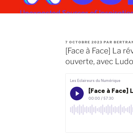
PUBLIÉ
7 OCTOBRE 2023
PAR
BERTRA
LE
[Face à Face] La rév
ouverte, avec Lud