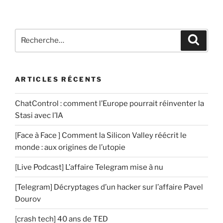
e
n
t
Recherche
a
Recher
pour
i
:
r
e
ARTICLES RÉCENTS
ChatControl : comment l’Europe pourrait réinventer la
Stasi avec l’IA
[Face à Face ] Comment la Silicon Valley réécrit le
monde : aux origines de l’utopie
[Live Podcast] L’affaire Telegram mise à nu
[Telegram] Décryptages d’un hacker sur l’affaire Pavel
Dourov
[crash tech] 40 ans de TED