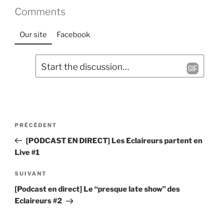
Comments
Our site
Facebook
L
C
a
o
m
i
m
s
e
s
Navigation
n
e
Article
PRÉCÉDENT
t
de
r
précédent
[PODCAST EN DIRECT] Les Eclaireurs partent en
a
u
l’article
Live #1
i
n
r
c
Article
SUIVANT
e
o
suivant
[Podcast en direct] Le “presque late show” des
*
m
Eclaireurs #2
m