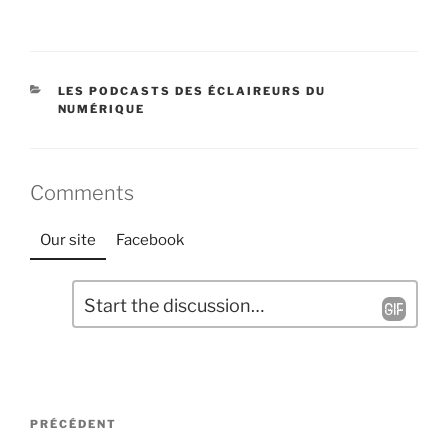
CATÉGORIES
LES PODCASTS DES ÉCLAIREURS DU
NUMÉRIQUE
Comments
Our site
Facebook
L
C
a
o
m
i
m
s
e
s
Navigation
n
e
Article
PRÉCÉDENT
t
de
r