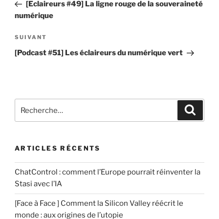
précédent
[Eclaireurs #49] La ligne rouge de la souveraineté
a
u
l’article
numérique
i
n
r
c
Article
SUIVANT
e
o
suivant
[Podcast #51] Les éclaireurs du numérique vert
*
m
m
e
n
Recherche
t
Recher
pour
a
:
i
r
ARTICLES RÉCENTS
e
ChatControl : comment l’Europe pourrait réinventer la
Stasi avec l’IA
[Face à Face ] Comment la Silicon Valley réécrit le
monde : aux origines de l’utopie