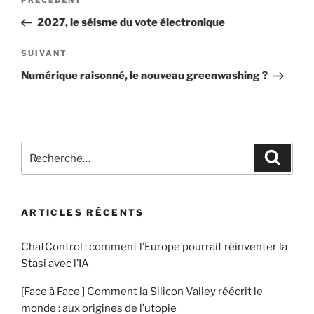
Article
PRÉCÉDENT
t
de
r
précédent
2027, le séisme du vote électronique
a
u
l’article
i
n
Article
SUIVANT
r
c
suivant
Numérique raisonné, le nouveau greenwashing ?
e
o
*
m
m
e
Recherche
n
Recher
pour
t
:
a
i
ARTICLES RÉCENTS
r
e
ChatControl : comment l’Europe pourrait réinventer la
Stasi avec l’IA
[Face à Face ] Comment la Silicon Valley réécrit le
monde : aux origines de l’utopie