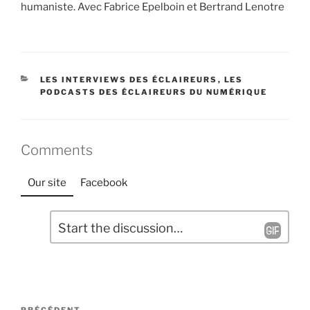
humaniste. Avec Fabrice Epelboin et Bertrand Lenotre
CATÉGORIES
LES INTERVIEWS DES ÉCLAIREURS
,
LES
PODCASTS DES ÉCLAIREURS DU NUMÉRIQUE
Comments
Our site
Facebook
L
C
a
o
m
i
m
s
e
s
Navigation
n
e