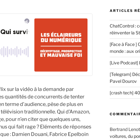
ARTICLES R
ChatControl : 
réinventer la St
[Face à Face ] 
monde : aux ori
[Live Podcast] 
[Telegram] Décr
Pavel Dourov
ix sur la vidéo à la demande par
[crash tech] 4
 quantités de concurrents de tenter
 en terme d’audience, pèse de plus en
 télévision traditionnelle. Qui d’Amazon,
COMMENTAIR
, pour n’en citer que quelques uns,
enus qui fait rage ? Eléments de réponses
Bertrand Lenot
ique : Damien Douani, Fabrice Epelboin
voitures, du por