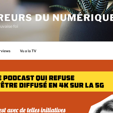
IREURS DU NUMÉRIQU
uvaise foi
rviews
Vu a la TV