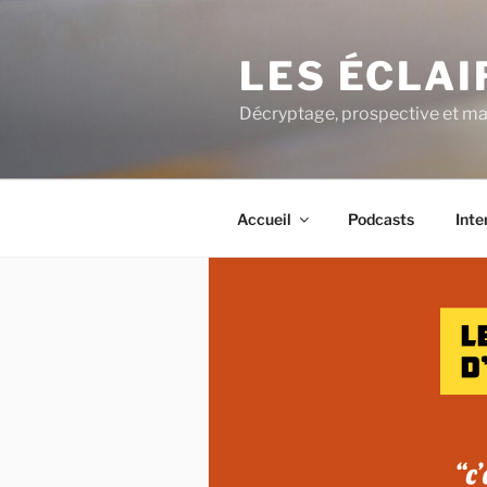
Aller
au
LES ÉCLA
contenu
principal
Décryptage, prospective et ma
Accueil
Podcasts
Inte