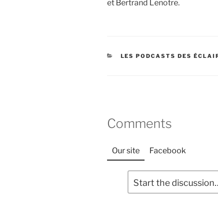
et Bertrand Lenotre.
CATÉGORIES
LES PODCASTS DES ÉCLAI
Comments
Our site
Facebook
L
C
o
a
m
i
m