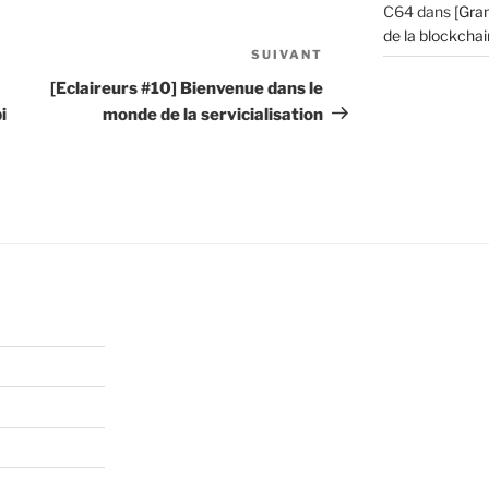
C64
dans
[Gran
de la blockchain
SUIVANT
Article
suivant
[Eclaireurs #10] Bienvenue dans le
i
monde de la servicialisation