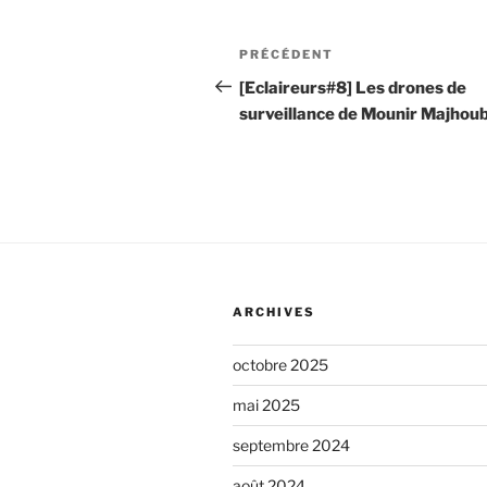
s
e
s
n
Navigation
Article
PRÉCÉDENT
t
e
de
précédent
[Eclaireurs#8] Les drones de
a
r
surveillance de Mounir Majhoub
i
l’article
u
r
n
e
*
c
o
m
m
ARCHIVES
e
n
octobre 2025
t
mai 2025
a
septembre 2024
i
août 2024