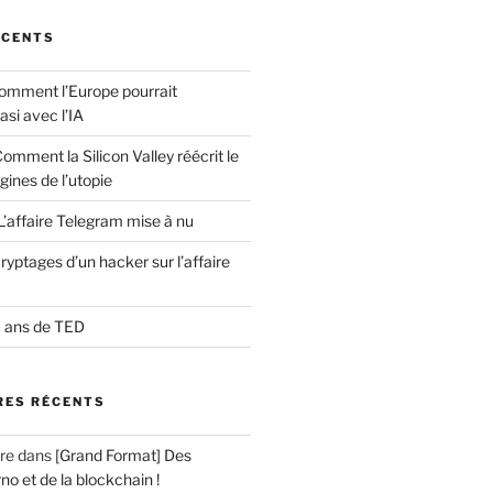
ÉCENTS
comment l’Europe pourrait
asi avec l’IA
Comment la Silicon Valley réécrit le
gines de l’utopie
L’affaire Telegram mise à nu
yptages d’un hacker sur l’affaire
0 ans de TED
ES RÉCENTS
re
dans
[Grand Format] Des
no et de la blockchain !