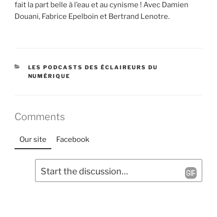
fait la part belle à l’eau et au cynisme ! Avec Damien
Douani, Fabrice Epelboin et Bertrand Lenotre.
CATÉGORIES
LES PODCASTS DES ÉCLAIREURS DU
NUMÉRIQUE
Comments
Our site
Facebook
L
C
a
o
m
i
m
s
e
s