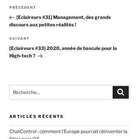
Navigation
n
e
Article
PRÉCÉDENT
t
de
r
précédent
[Eclaireurs #31] Management, des grands
a
u
l’article
discours aux petites réalités !
i
n
r
c
Article
SUIVANT
e
o
suivant
[Eclaireurs #33] 2020, année de bascule pour la
*
m
High-tech ?
m
e
n
t
Recherche
a
Recher
pour
i
:
r
e
ARTICLES RÉCENTS
ChatControl : comment l’Europe pourrait réinventer la