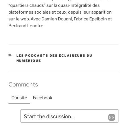
“quartiers chauds” sur la quasi-intégralité des
plateformes sociales et ceux, depuis leur apparition
sur le web. Avec Damien Douani, Fabrice Epelboin et
Bertrand Lenotre.
CATÉGORIES
LES PODCASTS DES ÉCLAIREURS DU
NUMÉRIQUE
Comments
Our site
Facebook
L
C
a
o
m
i