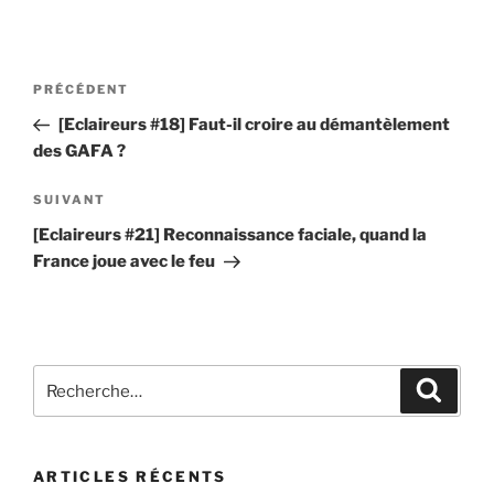
m
s
e
s
Navigation
n
e
Article
PRÉCÉDENT
t
de
r
précédent
[Eclaireurs #18] Faut-il croire au démantèlement
a
u
l’article
des GAFA ?
i
n
r
c
Article
SUIVANT
e
o
suivant
[Eclaireurs #21] Reconnaissance faciale, quand la
*
m
France joue avec le feu
m
e
n
t
Recherche
a
Recher
pour
i
:
r
e
ARTICLES RÉCENTS