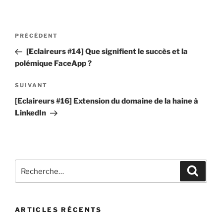
m
s
e
s
Navigation
n
e
Article
PRÉCÉDENT
t
de
r
précédent
[Eclaireurs #14] Que signifient le succès et la
a
u
l’article
polémique FaceApp ?
i
n
r
c
Article
SUIVANT
e
o
suivant
[Eclaireurs #16] Extension du domaine de la haine à
*
m
LinkedIn
m
e
n
t
Recherche
a
Recher
pour
i
:
r
e
ARTICLES RÉCENTS