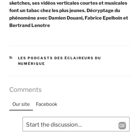
sketches, ses vidéos verticales courtes et musicales
font un tabac chez les plus jeunes. Décryptage du
phénomène avec Damien Douani, Fabrice Epelboin et
Bertrand Lenotre
CATÉGORIES
LES PODCASTS DES ÉCLAIREURS DU
NUMÉRIQUE
Comments
Our site
Facebook
L
C
a
o
m
i