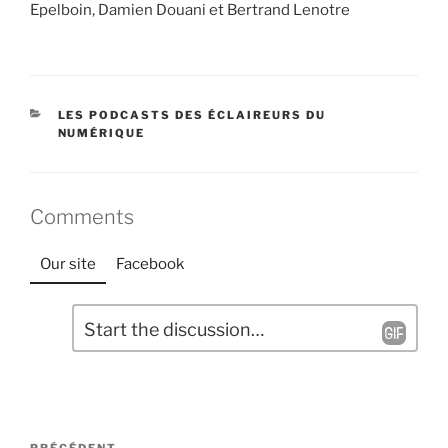
Epelboin, Damien Douani et Bertrand Lenotre
CATÉGORIES
LES PODCASTS DES ÉCLAIREURS DU
NUMÉRIQUE
Comments
Our site
Facebook
L
C
a
o
m
i
m
s
e
s
Navigation
n
e