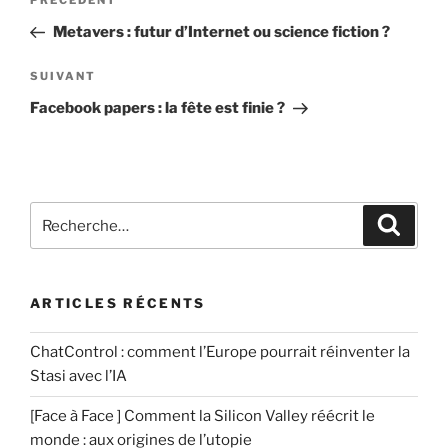
Article
PRÉCÉDENT
t
de
r
précédent
Metavers : futur d’Internet ou science fiction ?
a
u
l’article
i
n
Article
SUIVANT
r
c
suivant
Facebook papers : la fête est finie ?
e
o
*
m
m
e
Recherche
n
Recher
pour
t
:
a
i
ARTICLES RÉCENTS
r
e
ChatControl : comment l’Europe pourrait réinventer la
Stasi avec l’IA
[Face à Face ] Comment la Silicon Valley réécrit le
monde : aux origines de l’utopie