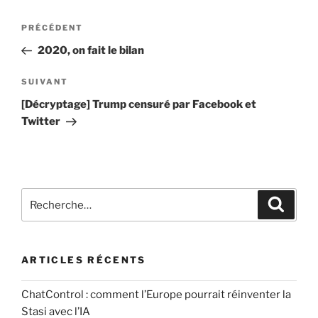
e
s
Navigation
n
e
Article
PRÉCÉDENT
t
de
r
précédent
2020, on fait le bilan
a
u
l’article
i
n
Article
SUIVANT
r
c
suivant
[Décryptage] Trump censuré par Facebook et
e
o
Twitter
*
m
m
e
n
Recherche
t
Recher
pour
a
:
i
r
ARTICLES RÉCENTS
e
ChatControl : comment l’Europe pourrait réinventer la
Stasi avec l’IA