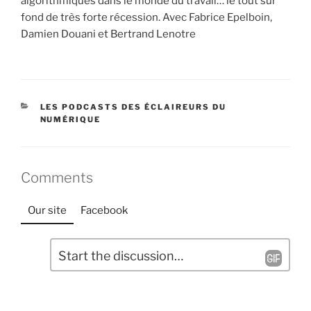
algorithmiques dans le monde du travail… le tout sur
fond de très forte récession. Avec Fabrice Epelboin,
Damien Douani et Bertrand Lenotre
CATÉGORIES
LES PODCASTS DES ÉCLAIREURS DU
NUMÉRIQUE
Comments
Our site
Facebook
L
C
a
o
m
i
m
s