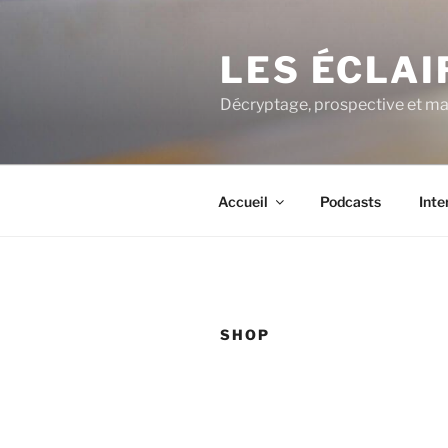
Aller
au
LES ÉCLA
contenu
principal
Décryptage, prospective et ma
Accueil
Podcasts
Inte
SHOP