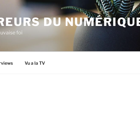
IREURS DU NUMÉRIQU
uvaise foi
rviews
Vu a la TV