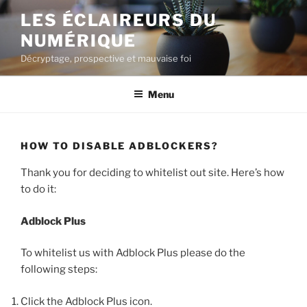
Aller
LES ÉCLAIREURS DU
au
NUMÉRIQUE
contenu
principal
Décryptage, prospective et mauvaise foi
Menu
HOW TO DISABLE ADBLOCKERS?
Thank you for deciding to whitelist out site. Here’s how
to do it:
Adblock Plus
To whitelist us with Adblock Plus please do the
following steps:
Click the Adblock Plus icon.