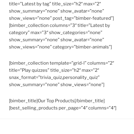
title=”Latest by tag” title_size=”h2″ max=”2″
show_summary=”none” show_avatar=”none”
show_views=”none” post_tag=”bimber-featured”]
[bimber_collection columns=”3″ title=”Latest by
category” max=”3″ show_categories=”none”
show_summary=”none” show_avatar=”none”
show_views=”none” category=”bimber-animals”]
[bimber_collection template=”grid-l” columns=”2″
title=”Play quizzes” title_size=”h2″ max=”2″
snax_format=”trivia_quiz,personality_quiz”
show_summary=”none” show_views=”none”]
[bimber_title]Our Top Products[/bimber_title]
[best_selling_products per_page=”4″ columns=”4″]