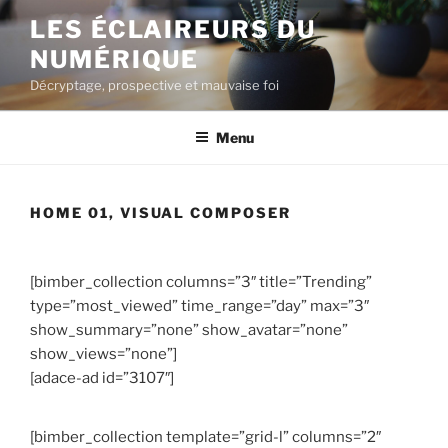
Aller
LES ÉCLAIREURS DU
au
NUMÉRIQUE
contenu
principal
Décryptage, prospective et mauvaise foi
Menu
HOME 01, VISUAL COMPOSER
[bimber_collection columns=”3″ title=”Trending”
type=”most_viewed” time_range=”day” max=”3″
show_summary=”none” show_avatar=”none”
show_views=”none”]
[adace-ad id=”3107″]
[bimber_collection template=”grid-l” columns=”2″