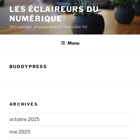
Aller
LES ÉCLAIREURS DU
au
NUMÉRIQUE
contenu
principal
Décryptage, prospective et mauvaise foi
Menu
BUDDYPRESS
ARCHIVES
octobre 2025
mai 2025