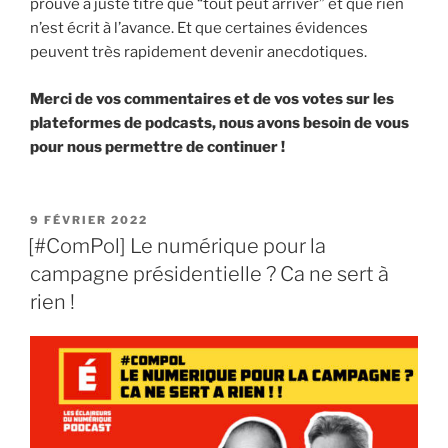
prouve à juste titre que “tout peut arriver” et que rien
n’est écrit à l’avance. Et que certaines évidences
peuvent très rapidement devenir anecdotiques.
Merci de vos commentaires et de vos votes sur les
plateformes de podcasts, nous avons besoin de vous
pour nous permettre de continuer !
PUBLIÉ
9 FÉVRIER 2022
LE
[#ComPol] Le numérique pour la
campagne présidentielle ? Ca ne sert à
rien !