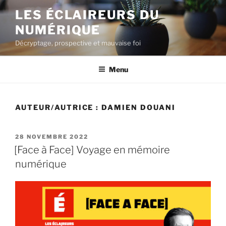
Aller
LES ÉCLAIREURS DU
au
NUMÉRIQUE
contenu
principal
Décryptage, prospective et mauvaise foi
Menu
AUTEUR/AUTRICE :
DAMIEN DOUANI
PUBLIÉ
28 NOVEMBRE 2022
LE
[Face à Face] Voyage en mémoire
numérique