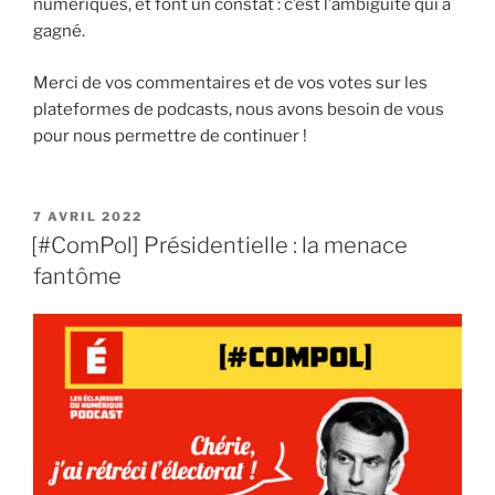
numériques, et font un constat : c’est l’ambiguïté qui a
gagné.
Merci de vos commentaires et de vos votes sur les
plateformes de podcasts, nous avons besoin de vous
pour nous permettre de continuer !
PUBLIÉ
7 AVRIL 2022
LE
[#ComPol] Présidentielle : la menace
fantôme